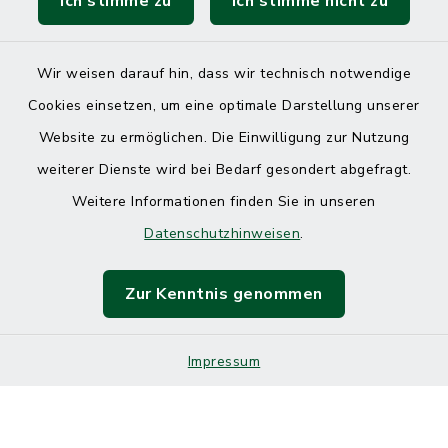
Ich stimme zu
Ich stimme nicht zu
Wir weisen darauf hin, dass wir technisch notwendige
Cookies einsetzen, um eine optimale Darstellung unserer
Website zu ermöglichen. Die Einwilligung zur Nutzung
Kontakt
weiterer Dienste wird bei Bedarf gesondert abgefragt.
Weitere Informationen finden Sie in unseren
Barrierefreiheit
Datenschutzhinweisen
.
Datenschutz
Zur Kenntnis genommen
Impressum
Impressum
Sitemap
Cookie-Einstellungen