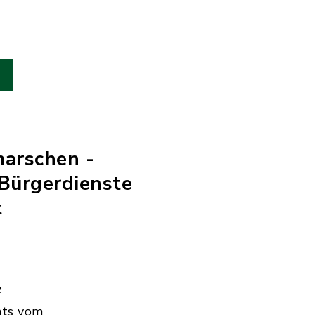
marschen -
Bürgerdienste
t
z
hts vom