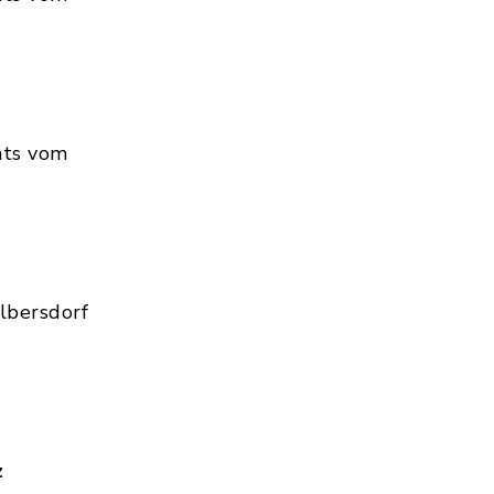
hts vom
lbersdorf
z