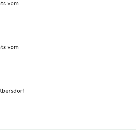
hts vom
hts vom
lbersdorf