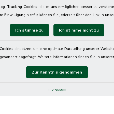
 telefonische Erreichbarkeit per
og. Tracking-Cookies, die es uns ermöglichen besser zu versteh
ahl
te Einwilligung hierfür können Sie jederzeit über den Link in uns
 Donnerstag
08:00 Uhr – 12:00 Uhr
Ich stimme zu
Ich stimme nicht zu
14:00 Uhr – 16:00 Uhr
08:00 Uhr – 12:00 Uhr
Cookies einsetzen, um eine optimale Darstellung unserer Website
 gesondert abgefragt. Weitere Informationen finden Sie in unser
Zur Kenntnis genommen
Terminvereinbarung
 ein dringendes Anliegen, finden aber online
Impressum
itnahen Termin? Rufen Sie uns gerne unter der
ummer 04832 6065 0 an!