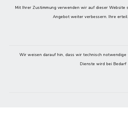
Kontakt
direkte
Mit Ihrer Zustimmung verwenden wir auf dieser Website s
Durchw
Angebot weiter verbessern. Ihre erteil
Roggenstraße 14
25704 Meldorf
Montag -
04832 6065-0
Freitag
Wir weisen darauf hin, dass wir technisch notwendige 
04832 6065-215
Dienste wird bei Bedarf
info@mitteldithmarschen.de
Online-
Amt Mitteldithmarschen
Haben Sie
keinen ze
Telefonn