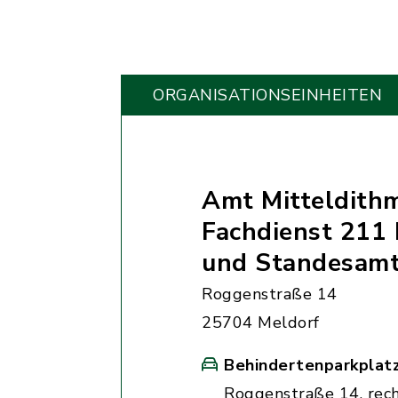
ORGANISATIONS­EINHEITEN
Amt Mitteldith
Fachdienst 211 
und Standesam
Roggenstraße 14
25704 Meldorf
Behindertenparkplat
Roggenstraße 14, rec