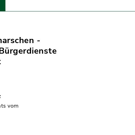
marschen -
Bürgerdienste
t
z
hts vom