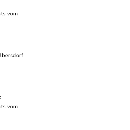
hts vom
lbersdorf
z
hts vom