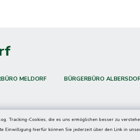
rf
RBÜRO MELDORF
BÜRGERBÜRO ALBERSDO
 telefonische Erreichbarkeit per
og. Tracking-Cookies, die es uns ermöglichen besser zu versteh
ahl
te Einwilligung hierfür können Sie jederzeit über den Link in uns