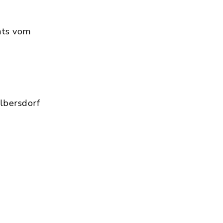
hts vom
lbersdorf