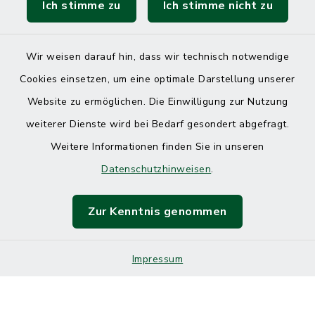
Ich stimme zu
Ich stimme nicht zu
Wir weisen darauf hin, dass wir technisch notwendige
Cookies einsetzen, um eine optimale Darstellung unserer
Website zu ermöglichen. Die Einwilligung zur Nutzung
Kontakt
weiterer Dienste wird bei Bedarf gesondert abgefragt.
Weitere Informationen finden Sie in unseren
Barrierefreiheit
Datenschutzhinweisen
.
Datenschutz
Zur Kenntnis genommen
Impressum
Impressum
Sitemap
Cookie-Einstellungen