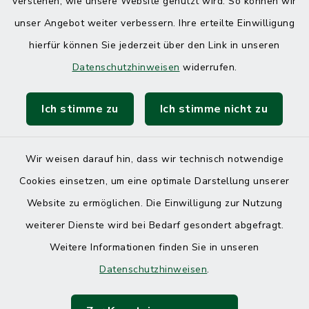
verstehen, wie unsere Website genutzt wird. So können wir
unser Angebot weiter verbessern. Ihre erteilte Einwilligung
hierfür können Sie jederzeit über den Link in unseren
Datenschutzhinweisen
widerrufen.
Ich stimme zu
Ich stimme nicht zu
Wir weisen darauf hin, dass wir technisch notwendige
Cookies einsetzen, um eine optimale Darstellung unserer
Website zu ermöglichen. Die Einwilligung zur Nutzung
Kontakt
weiterer Dienste wird bei Bedarf gesondert abgefragt.
Weitere Informationen finden Sie in unseren
Barrierefreiheit
Datenschutzhinweisen
.
Datenschutz