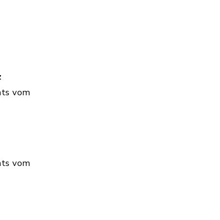
z
hts vom
hts vom