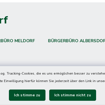
rf
RBÜRO MELDORF
BÜRGERBÜRO ALBERSDO
 telefonische Erreichbarkeit per
og. Tracking-Cookies, die es uns ermöglichen besser zu versteh
ahl
te Einwilligung hierfür können Sie jederzeit über den Link in uns
 Donnerstag
08:00 Uhr – 12:00 Uhr
Ich stimme zu
Ich stimme nicht zu
14:00 Uhr – 16:00 Uhr