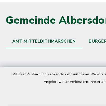
Gemeinde Albersdo
AMT MITTELDITHMARSCHEN
BÜRGE
Kontakt
direkte
Mit Ihrer Zustimmung verwenden wir auf dieser Website s
Durchw
Angebot weiter verbessern. Ihre erteil
Roggenstraße 14
25704 Meldorf
Montag -
04832 6065-0