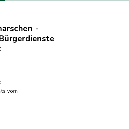
marschen -
Bürgerdienste
t
z
hts vom