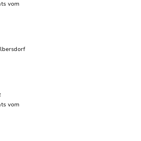
hts vom
lbersdorf
z
hts vom