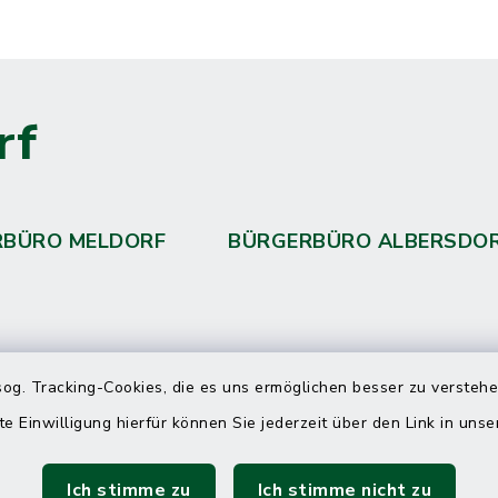
rf
RBÜRO MELDORF
BÜRGERBÜRO ALBERSDO
 telefonische Erreichbarkeit per
og. Tracking-Cookies, die es uns ermöglichen besser zu versteh
ahl
te Einwilligung hierfür können Sie jederzeit über den Link in uns
 Donnerstag
08:00 Uhr – 12:00 Uhr
Ich stimme zu
Ich stimme nicht zu