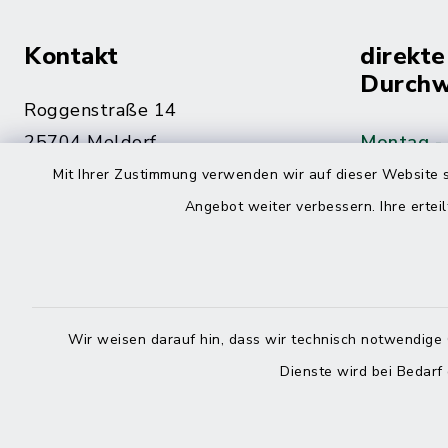
Kontakt
direkte
Durchw
Roggenstraße 14
25704 Meldorf
Montag -
Mit Ihrer Zustimmung verwenden wir auf dieser Website s
04832 6065-0
Angebot weiter verbessern. Ihre erteil
Freitag
04832 6065-215
info@mitteldithmarschen.de
Online-
Amt Mitteldithmarschen
Wir weisen darauf hin, dass wir technisch notwendige 
Haben Sie
Dienste wird bei Bedarf
keinen ze
Telefonn