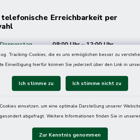
 telefonische Erreichbarkeit per
ahl
 Donnerstag
08:00 Uhr – 12:00 Uhr
14:00 Uhr – 16:00 Uhr
og. Tracking-Cookies, die es uns ermöglichen besser zu versteh
te Einwilligung hierfür können Sie jederzeit über den Link in uns
08:00 Uhr – 12:00 Uhr
Ich stimme zu
Ich stimme nicht zu
Terminvereinbarung
Cookies einsetzen, um eine optimale Darstellung unserer Website
 ein dringendes Anliegen, finden aber online
 gesondert abgefragt. Weitere Informationen finden Sie in unser
itnahen Termin? Rufen Sie uns gerne unter der
ummer 04832 6065 0 an!
Zur Kenntnis genommen