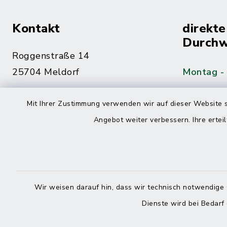
Kontakt
direkte
Durchw
Roggenstraße 14
25704 Meldorf
Montag -
04832 6065-0
Mit Ihrer Zustimmung verwenden wir auf dieser Website s
Freitag
04832 6065-215
Angebot weiter verbessern. Ihre erteil
info@mitteldithmarschen.de
Online-
Amt Mitteldithmarschen
Haben Sie
Wir weisen darauf hin, dass wir technisch notwendige 
keinen ze
Dienste wird bei Bedarf
Telefonn