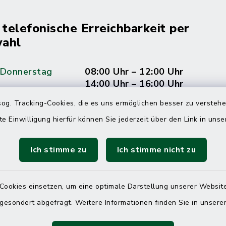
 telefonische Erreichbarkeit per
ahl
 Donnerstag
08:00 Uhr – 12:00 Uhr
14:00 Uhr – 16:00 Uhr
og. Tracking-Cookies, die es uns ermöglichen besser zu versteh
08:00 Uhr – 12:00 Uhr
te Einwilligung hierfür können Sie jederzeit über den Link in uns
Ich stimme zu
Ich stimme nicht zu
Terminvereinbarung
 ein dringendes Anliegen, finden aber online
Cookies einsetzen, um eine optimale Darstellung unserer Website
itnahen Termin? Rufen Sie uns gerne unter der
 gesondert abgefragt. Weitere Informationen finden Sie in unser
ummer 04832 6065 0 an!