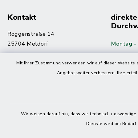
Kontakt
direkte
Durchw
Roggenstraße 14
25704 Meldorf
Montag -
04832 6065-0
Mit Ihrer Zustimmung verwenden wir auf dieser Website s
Freitag
04832 6065-215
Angebot weiter verbessern. Ihre erteil
info@mitteldithmarschen.de
Online-
Amt Mitteldithmarschen
Haben Sie
Wir weisen darauf hin, dass wir technisch notwendige 
keinen ze
Dienste wird bei Bedarf
Telefonn