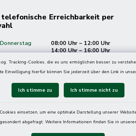
 telefonische Erreichbarkeit per
ahl
 Donnerstag
08:00 Uhr – 12:00 Uhr
14:00 Uhr – 16:00 Uhr
og. Tracking-Cookies, die es uns ermöglichen besser zu versteh
08:00 Uhr – 12:00 Uhr
te Einwilligung hierfür können Sie jederzeit über den Link in uns
Ich stimme zu
Ich stimme nicht zu
Terminvereinbarung
 ein dringendes Anliegen, finden aber online
Cookies einsetzen, um eine optimale Darstellung unserer Website
itnahen Termin? Rufen Sie uns gerne unter der
 gesondert abgefragt. Weitere Informationen finden Sie in unser
ummer 04832 6065 0 an!