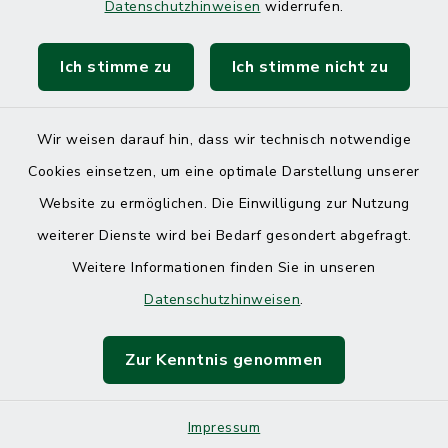
Datenschutzhinweisen
widerrufen.
Ich stimme zu
Ich stimme nicht zu
Kontakt
Barrierefreiheit
Wir weisen darauf hin, dass wir technisch notwendige
Cookies einsetzen, um eine optimale Darstellung unserer
Datenschutz
Website zu ermöglichen. Die Einwilligung zur Nutzung
Impressum
weiterer Dienste wird bei Bedarf gesondert abgefragt.
Weitere Informationen finden Sie in unseren
Sitemap
Datenschutzhinweisen
.
Cookie-Einstellungen
Zur Kenntnis genommen
Impressum