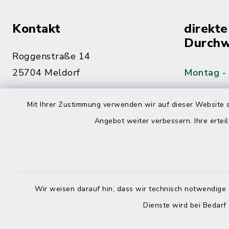
Kontakt
direkte
Durchw
Roggenstraße 14
25704 Meldorf
Montag -
04832 6065-0
Mit Ihrer Zustimmung verwenden wir auf dieser Website s
Freitag
04832 6065-215
Angebot weiter verbessern. Ihre erteil
info@mitteldithmarschen.de
Online-
Amt Mitteldithmarschen
Haben Sie
Wir weisen darauf hin, dass wir technisch notwendige 
keinen ze
Dienste wird bei Bedarf
Telefonn