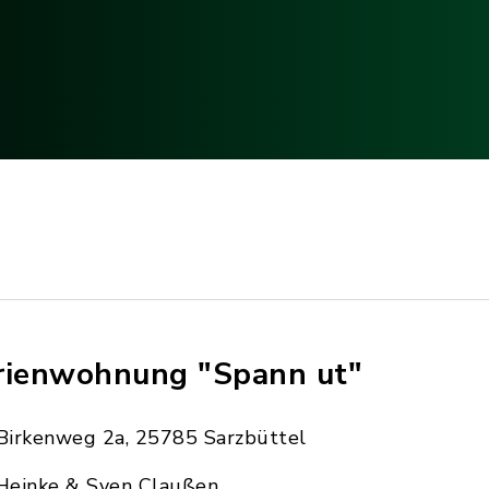
rienwohnung "Spann ut"
Birkenweg 2a, 25785 Sarzbüttel
Heinke & Sven Claußen