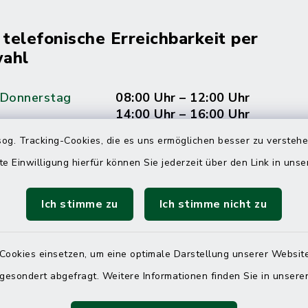
 telefonische Erreichbarkeit per
ahl
 Donnerstag
08:00 Uhr – 12:00 Uhr
14:00 Uhr – 16:00 Uhr
og. Tracking-Cookies, die es uns ermöglichen besser zu versteh
08:00 Uhr – 12:00 Uhr
te Einwilligung hierfür können Sie jederzeit über den Link in uns
Ich stimme zu
Ich stimme nicht zu
Terminvereinbarung
 ein dringendes Anliegen, finden aber online
Cookies einsetzen, um eine optimale Darstellung unserer Website
itnahen Termin? Rufen Sie uns gerne unter der
 gesondert abgefragt. Weitere Informationen finden Sie in unser
ummer 04832 6065 0 an!