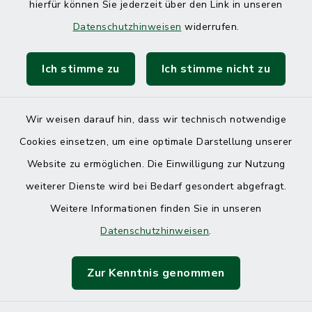
hierfür können Sie jederzeit über den Link in unseren
Datenschutzhinweisen
widerrufen.
Ich stimme zu
Ich stimme nicht zu
Kontakt
Barrierefreiheit
Wir weisen darauf hin, dass wir technisch notwendige
Cookies einsetzen, um eine optimale Darstellung unserer
Datenschutz
Website zu ermöglichen. Die Einwilligung zur Nutzung
Impressum
weiterer Dienste wird bei Bedarf gesondert abgefragt.
Weitere Informationen finden Sie in unseren
Sitemap
Datenschutzhinweisen
.
Cookie-Einstellungen
Zur Kenntnis genommen