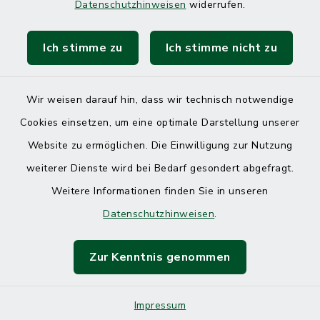
Datenschutzhinweisen
widerrufen.
Ich stimme zu
Ich stimme nicht zu
Kontakt
Barrierefreiheit
Wir weisen darauf hin, dass wir technisch notwendige
Cookies einsetzen, um eine optimale Darstellung unserer
Datenschutz
Website zu ermöglichen. Die Einwilligung zur Nutzung
Impressum
weiterer Dienste wird bei Bedarf gesondert abgefragt.
Weitere Informationen finden Sie in unseren
Sitemap
Datenschutzhinweisen
.
Cookie-Einstellungen
Zur Kenntnis genommen
Impressum