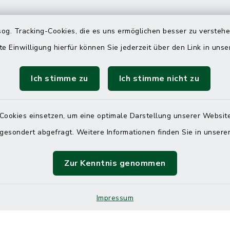
 telefonische Erreichbarkeit per
og. Tracking-Cookies, die es uns ermöglichen besser zu versteh
ahl
te Einwilligung hierfür können Sie jederzeit über den Link in uns
 Donnerstag
08:00 Uhr – 12:00 Uhr
Ich stimme zu
Ich stimme nicht zu
14:00 Uhr – 16:00 Uhr
08:00 Uhr – 12:00 Uhr
Cookies einsetzen, um eine optimale Darstellung unserer Website
 gesondert abgefragt. Weitere Informationen finden Sie in unser
Terminvereinbarung
Zur Kenntnis genommen
 ein dringendes Anliegen, finden aber online
Impressum
itnahen Termin? Rufen Sie uns gerne unter der
ummer 04832 6065 0 an!