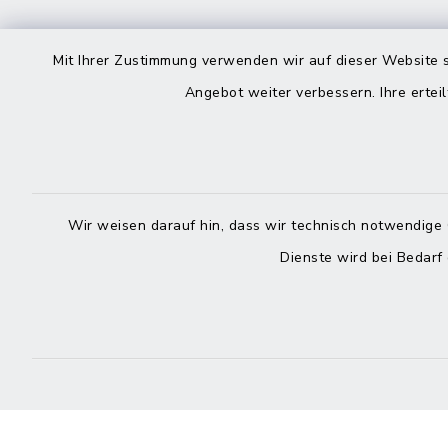
Kontakt
direkte
Mit Ihrer Zustimmung verwenden wir auf dieser Website s
Durchw
Angebot weiter verbessern. Ihre erteil
Roggenstraße 14
25704 Meldorf
Montag -
04832 6065-0
Freitag
Wir weisen darauf hin, dass wir technisch notwendige 
04832 6065-215
Dienste wird bei Bedarf
info@mitteldithmarschen.de
Online-
Amt Mitteldithmarschen
Haben Sie
keinen ze
Telefonn