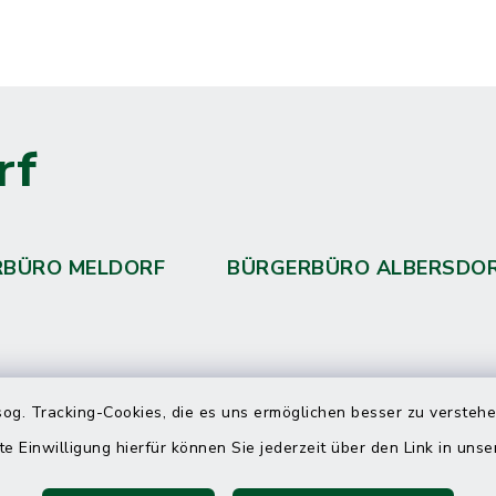
rf
RBÜRO MELDORF
BÜRGERBÜRO ALBERSDO
 telefonische Erreichbarkeit per
og. Tracking-Cookies, die es uns ermöglichen besser zu versteh
ahl
te Einwilligung hierfür können Sie jederzeit über den Link in uns