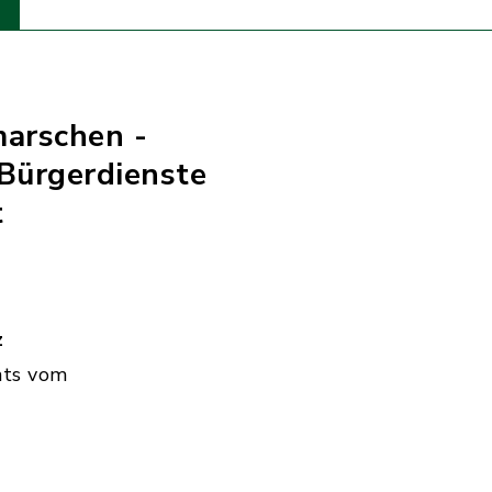
marschen -
Bürgerdienste
t
z
hts vom