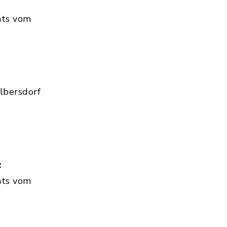
hts vom
lbersdorf
z
hts vom