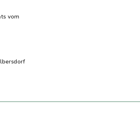
hts vom
lbersdorf