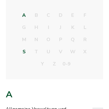
A
B
C
D
E
F
G
H
I
J
K
L
M
N
O
P
Q
R
S
T
U
V
W
X
Y
Z
0-9
A