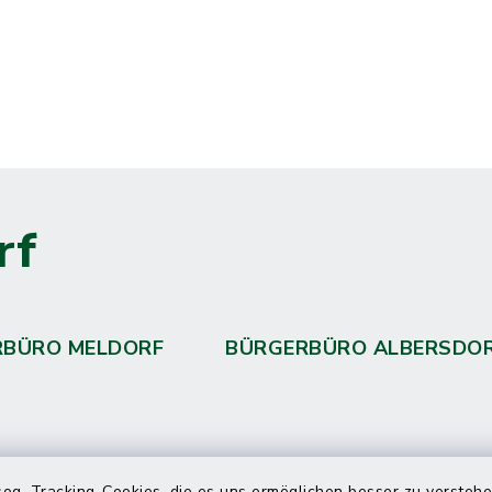
rf
RBÜRO MELDORF
BÜRGERBÜRO ALBERSDO
og. Tracking-Cookies, die es uns ermöglichen besser zu versteh