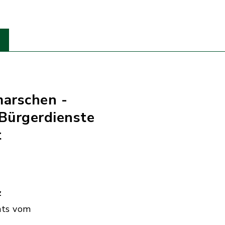
marschen -
Bürgerdienste
t
z
hts vom