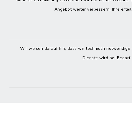
Kontakt
direkte
Durchw
Angebot weiter verbessern. Ihre erteil
Roggenstraße 14
25704 Meldorf
Montag -
04832 6065-0
Freitag
Wir weisen darauf hin, dass wir technisch notwendige 
04832 6065-215
Dienste wird bei Bedarf
info@mitteldithmarschen.de
Online-
Amt Mitteldithmarschen
Haben Sie
keinen ze
Telefonn