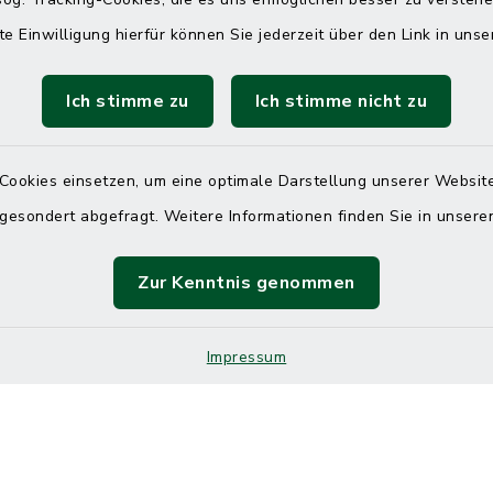
 telefonische Erreichbarkeit per
ahl
te Einwilligung hierfür können Sie jederzeit über den Link in uns
 Donnerstag
08:00 Uhr – 12:00 Uhr
Ich stimme zu
Ich stimme nicht zu
14:00 Uhr – 16:00 Uhr
08:00 Uhr – 12:00 Uhr
Cookies einsetzen, um eine optimale Darstellung unserer Website
 gesondert abgefragt. Weitere Informationen finden Sie in unser
Zur Kenntnis genommen
Terminvereinbarung
 ein dringendes Anliegen, finden aber online
Impressum
itnahen Termin? Rufen Sie uns gerne unter der
ummer 04832 6065 0 an!