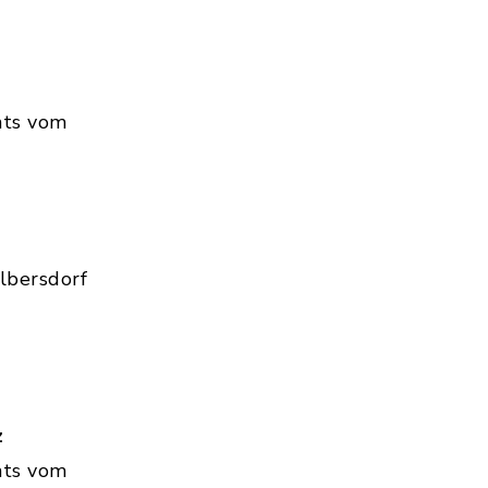
hts vom
lbersdorf
z
hts vom