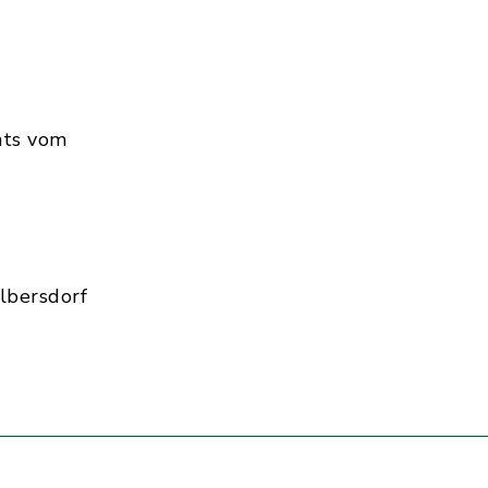
hts vom
lbersdorf