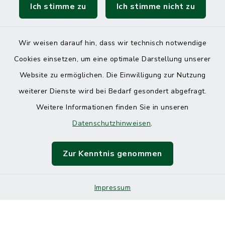
Ich stimme zu
Ich stimme nicht zu
Wir weisen darauf hin, dass wir technisch notwendige
Cookies einsetzen, um eine optimale Darstellung unserer
Website zu ermöglichen. Die Einwilligung zur Nutzung
Kontakt
weiterer Dienste wird bei Bedarf gesondert abgefragt.
Weitere Informationen finden Sie in unseren
Barrierefreiheit
Datenschutzhinweisen
.
Datenschutz
Zur Kenntnis genommen
Impressum
Impressum
Sitemap
Cookie-Einstellungen