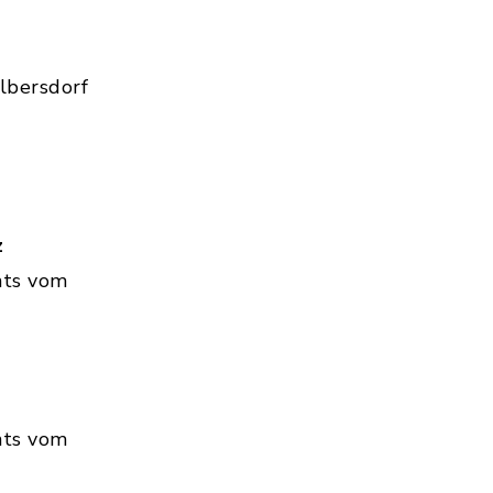
lbersdorf
z
hts vom
hts vom