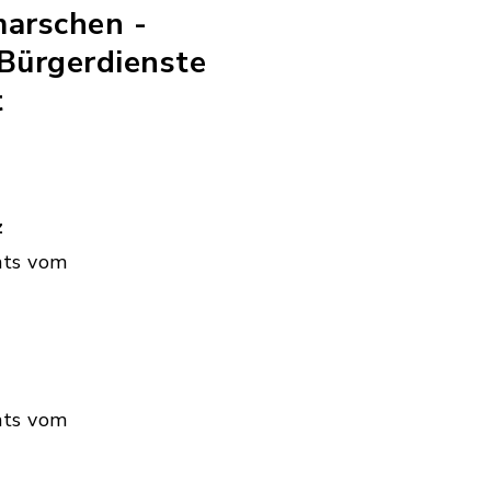
marschen -
Bürgerdienste
t
z
hts vom
hts vom