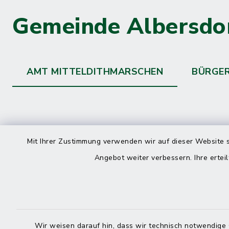
Gemeinde Albersdo
AMT MITTELDITHMARSCHEN
BÜRGE
Kontakt
direkte
Mit Ihrer Zustimmung verwenden wir auf dieser Website s
Durchw
Angebot weiter verbessern. Ihre erteil
Roggenstraße 14
25704 Meldorf
Montag -
04832 6065-0
Freitag
Wir weisen darauf hin, dass wir technisch notwendige 