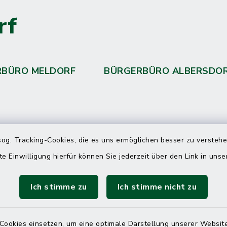
rf
RBÜRO MELDORF
BÜRGERBÜRO ALBERSDO
 telefonische Erreichbarkeit per
og. Tracking-Cookies, die es uns ermöglichen besser zu versteh
ahl
te Einwilligung hierfür können Sie jederzeit über den Link in uns
 Donnerstag
08:00 Uhr – 12:00 Uhr
Ich stimme zu
Ich stimme nicht zu
14:00 Uhr – 16:00 Uhr
08:00 Uhr – 12:00 Uhr
Cookies einsetzen, um eine optimale Darstellung unserer Website