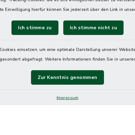
 telefonische Erreichbarkeit per
ahl
te Einwilligung hierfür können Sie jederzeit über den Link in uns
 Donnerstag
08:00 Uhr – 12:00 Uhr
Ich stimme zu
Ich stimme nicht zu
14:00 Uhr – 16:00 Uhr
08:00 Uhr – 12:00 Uhr
Cookies einsetzen, um eine optimale Darstellung unserer Website
 gesondert abgefragt. Weitere Informationen finden Sie in unser
Zur Kenntnis genommen
Terminvereinbarung
 ein dringendes Anliegen, finden aber online
Impressum
itnahen Termin? Rufen Sie uns gerne unter der
ummer 04832 6065 0 an!