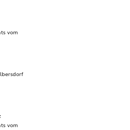
hts vom
lbersdorf
z
hts vom