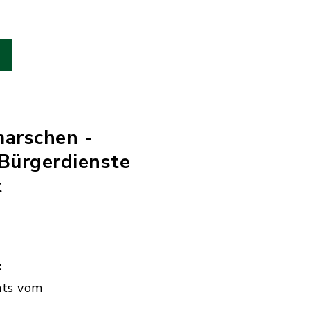
marschen -
Bürgerdienste
t
z
hts vom