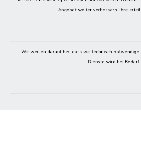
Kontakt
direkte
Durchw
Angebot weiter verbessern. Ihre erteil
Roggenstraße 14
25704 Meldorf
Montag -
04832 6065-0
Freitag
Wir weisen darauf hin, dass wir technisch notwendige 
04832 6065-215
Dienste wird bei Bedarf
info@mitteldithmarschen.de
Online-
Amt Mitteldithmarschen
Haben Sie
keinen ze
Telefonn