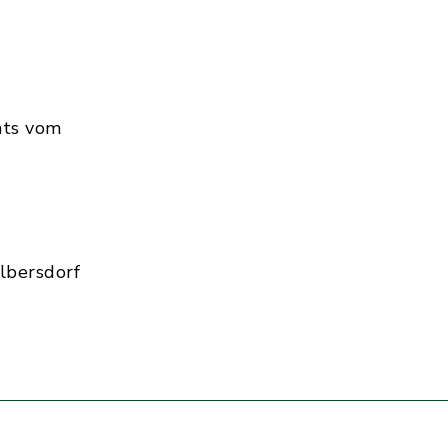
hts vom
lbersdorf