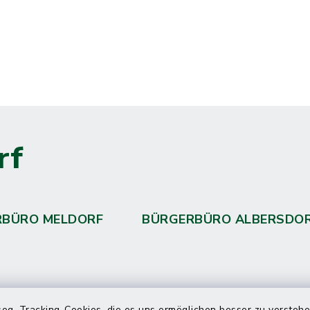
rf
RBÜRO MELDORF
BÜRGERBÜRO ALBERSDO
og. Tracking-Cookies, die es uns ermöglichen besser zu versteh