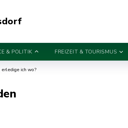
sdorf
E & POLITIK
FREIZEIT & TOURISMUS
erledige ich wo?
den