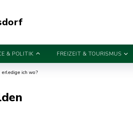
sdorf
E & POLITIK
FREIZEIT & TOURISMUS
erledige ich wo?
lden