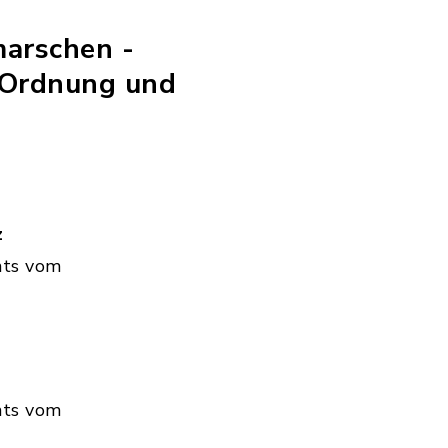
marschen -
 Ordnung und
z
hts vom
hts vom