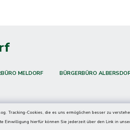
rf
RBÜRO MELDORF
BÜRGERBÜRO ALBERSDO
 telefonische Erreichbarkeit per
og. Tracking-Cookies, die es uns ermöglichen besser zu versteh
ahl
te Einwilligung hierfür können Sie jederzeit über den Link in uns