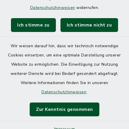
Datenschutzhinweisen
widerrufen.
Ich stimme zu
Ich stimme nicht zu
Kontakt
Barrierefreiheit
Wir weisen darauf hin, dass wir technisch notwendige
Cookies einsetzen, um eine optimale Darstellung unserer
Datenschutz
Website zu ermöglichen. Die Einwilligung zur Nutzung
Impressum
weiterer Dienste wird bei Bedarf gesondert abgefragt.
Weitere Informationen finden Sie in unseren
Sitemap
Datenschutzhinweisen
.
Cookie-Einstellungen
Zur Kenntnis genommen
Impressum