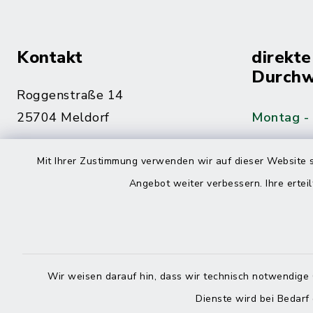
Kontakt
direkte
Durchw
Roggenstraße 14
25704 Meldorf
Montag -
04832 6065-0
Mit Ihrer Zustimmung verwenden wir auf dieser Website s
Freitag
04832 6065-215
Angebot weiter verbessern. Ihre erteil
info@mitteldithmarschen.de
Online-
Amt Mitteldithmarschen
Haben Sie
Wir weisen darauf hin, dass wir technisch notwendige 
keinen ze
Dienste wird bei Bedarf
Telefonn