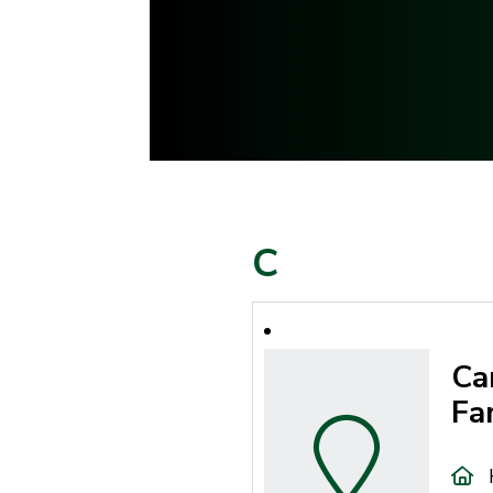
C
Ca
Fa