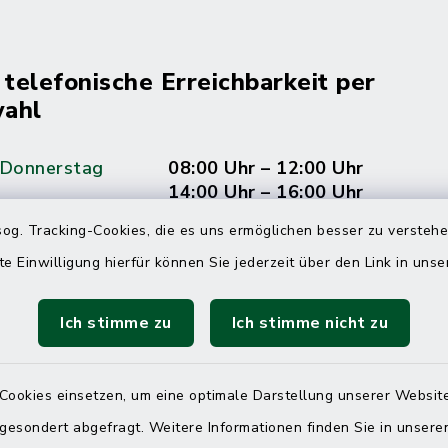
 telefonische Erreichbarkeit per
ahl
 Donnerstag
08:00 Uhr – 12:00 Uhr
14:00 Uhr – 16:00 Uhr
og. Tracking-Cookies, die es uns ermöglichen besser zu versteh
08:00 Uhr – 12:00 Uhr
te Einwilligung hierfür können Sie jederzeit über den Link in uns
Ich stimme zu
Ich stimme nicht zu
Terminvereinbarung
 ein dringendes Anliegen, finden aber online
Cookies einsetzen, um eine optimale Darstellung unserer Website
itnahen Termin? Rufen Sie uns gerne unter der
 gesondert abgefragt. Weitere Informationen finden Sie in unser
ummer 04832 6065 0 an!