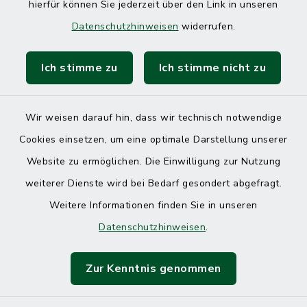
hierfür können Sie jederzeit über den Link in unseren
Datenschutzhinweisen
widerrufen.
Ich stimme zu
Ich stimme nicht zu
Kontakt
Barrierefreiheit
Wir weisen darauf hin, dass wir technisch notwendige
Cookies einsetzen, um eine optimale Darstellung unserer
Datenschutz
Website zu ermöglichen. Die Einwilligung zur Nutzung
Impressum
weiterer Dienste wird bei Bedarf gesondert abgefragt.
Weitere Informationen finden Sie in unseren
Sitemap
Datenschutzhinweisen
.
Cookie-Einstellungen
Zur Kenntnis genommen