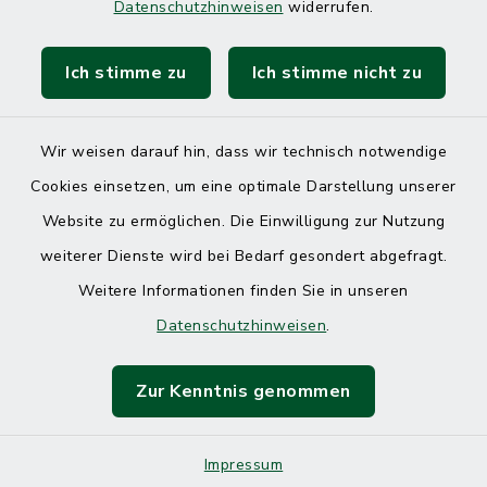
Datenschutzhinweisen
widerrufen.
Ich stimme zu
Ich stimme nicht zu
Kontakt
Barrierefreiheit
Wir weisen darauf hin, dass wir technisch notwendige
Cookies einsetzen, um eine optimale Darstellung unserer
Datenschutz
Website zu ermöglichen. Die Einwilligung zur Nutzung
Impressum
weiterer Dienste wird bei Bedarf gesondert abgefragt.
Weitere Informationen finden Sie in unseren
Sitemap
Datenschutzhinweisen
.
Cookie-Einstellungen
Zur Kenntnis genommen
Impressum