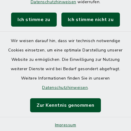
Datenschutzhinweisen
widerrufen.
Ich stimme zu
Ich stimme nicht zu
Kontakt
Barrierefreiheit
Wir weisen darauf hin, dass wir technisch notwendige
Cookies einsetzen, um eine optimale Darstellung unserer
Datenschutz
Website zu ermöglichen. Die Einwilligung zur Nutzung
Impressum
weiterer Dienste wird bei Bedarf gesondert abgefragt.
Weitere Informationen finden Sie in unseren
Sitemap
Datenschutzhinweisen
.
Cookie-Einstellungen
Zur Kenntnis genommen
Impressum