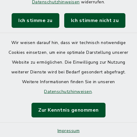
Datenschutzhinweisen
widerrufen.
Ich stimme zu
Ich stimme nicht zu
Kontakt
Barrierefreiheit
Wir weisen darauf hin, dass wir technisch notwendige
Cookies einsetzen, um eine optimale Darstellung unserer
Datenschutz
Website zu ermöglichen. Die Einwilligung zur Nutzung
Impressum
weiterer Dienste wird bei Bedarf gesondert abgefragt.
Weitere Informationen finden Sie in unseren
Sitemap
Datenschutzhinweisen
.
Cookie-Einstellungen
Zur Kenntnis genommen
Impressum