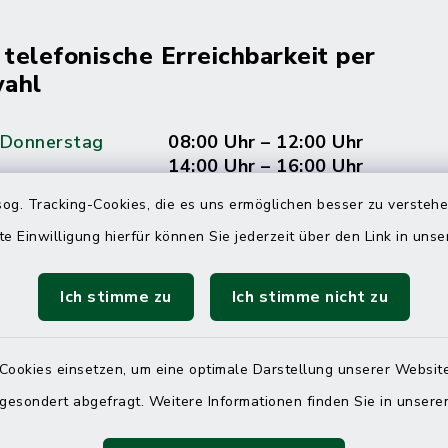
 telefonische Erreichbarkeit per
ahl
 Donnerstag
08:00 Uhr – 12:00 Uhr
14:00 Uhr – 16:00 Uhr
og. Tracking-Cookies, die es uns ermöglichen besser zu versteh
08:00 Uhr – 12:00 Uhr
te Einwilligung hierfür können Sie jederzeit über den Link in uns
Ich stimme zu
Ich stimme nicht zu
Terminvereinbarung
 ein dringendes Anliegen, finden aber online
Cookies einsetzen, um eine optimale Darstellung unserer Website
itnahen Termin? Rufen Sie uns gerne unter der
 gesondert abgefragt. Weitere Informationen finden Sie in unser
ummer 04832 6065 0 an!