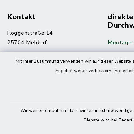
Kontakt
direkte
Durchw
Roggenstraße 14
25704 Meldorf
Montag -
04832 6065-0
Mit Ihrer Zustimmung verwenden wir auf dieser Website s
Freitag
04832 6065-215
Angebot weiter verbessern. Ihre erteil
info@mitteldithmarschen.de
Online-
Amt Mitteldithmarschen
Haben Sie
Wir weisen darauf hin, dass wir technisch notwendige 
keinen ze
Dienste wird bei Bedarf
Telefonn