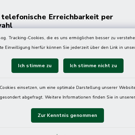
 telefonische Erreichbarkeit per
ahl
og. Tracking-Cookies, die es uns ermöglichen besser zu versteh
 Donnerstag
08:00 Uhr – 12:00 Uhr
te Einwilligung hierfür können Sie jederzeit über den Link in uns
14:00 Uhr – 16:00 Uhr
08:00 Uhr – 12:00 Uhr
Ich stimme zu
Ich stimme nicht zu
Cookies einsetzen, um eine optimale Darstellung unserer Website
Terminvereinbarung
 gesondert abgefragt. Weitere Informationen finden Sie in unser
 ein dringendes Anliegen, finden aber online
Zur Kenntnis genommen
itnahen Termin? Rufen Sie uns gerne unter der
ummer 04832 6065 0 an!