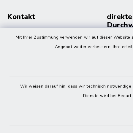
Kontakt
direkte
Durchw
Roggenstraße 14
Mit Ihrer Zustimmung verwenden wir auf dieser Website s
25704 Meldorf
Montag -
Angebot weiter verbessern. Ihre erteil
04832 6065-0
Freitag
04832 6065-215
info@mitteldithmarschen.de
Wir weisen darauf hin, dass wir technisch notwendige 
Online-
Dienste wird bei Bedarf
Amt Mitteldithmarschen
Haben Sie
keinen ze
Telefonn