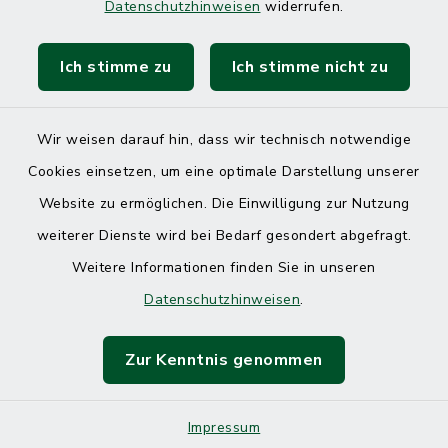
Datenschutzhinweisen
widerrufen.
Ich stimme zu
Ich stimme nicht zu
Kontakt
Barrierefreiheit
Wir weisen darauf hin, dass wir technisch notwendige
Cookies einsetzen, um eine optimale Darstellung unserer
Datenschutz
Website zu ermöglichen. Die Einwilligung zur Nutzung
Impressum
weiterer Dienste wird bei Bedarf gesondert abgefragt.
Weitere Informationen finden Sie in unseren
Sitemap
Datenschutzhinweisen
.
Cookie-Einstellungen
Zur Kenntnis genommen
Impressum