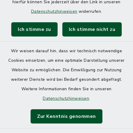
hierfür können Sie jederzeit über den Link in unseren
Datenschutzhinweisen
widerrufen.
Ich stimme zu
Ich stimme nicht zu
Kontakt
Barrierefreiheit
Wir weisen darauf hin, dass wir technisch notwendige
Cookies einsetzen, um eine optimale Darstellung unserer
Datenschutz
Website zu ermöglichen. Die Einwilligung zur Nutzung
Impressum
weiterer Dienste wird bei Bedarf gesondert abgefragt.
Weitere Informationen finden Sie in unseren
Sitemap
Datenschutzhinweisen
.
Cookie-Einstellungen
Zur Kenntnis genommen