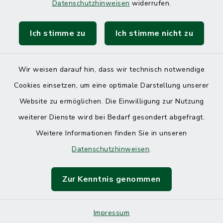
Datenschutzhinweisen
widerrufen.
Ich stimme zu
Ich stimme nicht zu
Kontakt
Barrierefreiheit
Wir weisen darauf hin, dass wir technisch notwendige
Cookies einsetzen, um eine optimale Darstellung unserer
Datenschutz
Website zu ermöglichen. Die Einwilligung zur Nutzung
Impressum
weiterer Dienste wird bei Bedarf gesondert abgefragt.
Weitere Informationen finden Sie in unseren
Sitemap
Datenschutzhinweisen
.
Cookie-Einstellungen
Zur Kenntnis genommen
Impressum