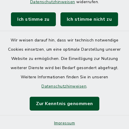
Datenschutzhinweisen
widerrufen.
Ich stimme zu
Ich stimme nicht zu
Kontakt
Barrierefreiheit
Wir weisen darauf hin, dass wir technisch notwendige
Cookies einsetzen, um eine optimale Darstellung unserer
Datenschutz
Website zu ermöglichen. Die Einwilligung zur Nutzung
Impressum
weiterer Dienste wird bei Bedarf gesondert abgefragt.
Weitere Informationen finden Sie in unseren
Sitemap
Datenschutzhinweisen
.
Cookie-Einstellungen
Zur Kenntnis genommen
Impressum