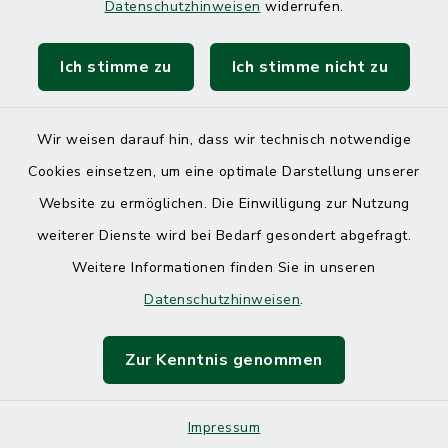
Datenschutzhinweisen
widerrufen.
Ich stimme zu
Ich stimme nicht zu
Kontakt
Barrierefreiheit
Wir weisen darauf hin, dass wir technisch notwendige
Cookies einsetzen, um eine optimale Darstellung unserer
Datenschutz
Website zu ermöglichen. Die Einwilligung zur Nutzung
Impressum
weiterer Dienste wird bei Bedarf gesondert abgefragt.
Weitere Informationen finden Sie in unseren
Sitemap
Datenschutzhinweisen
.
Cookie-Einstellungen
Zur Kenntnis genommen
Impressum