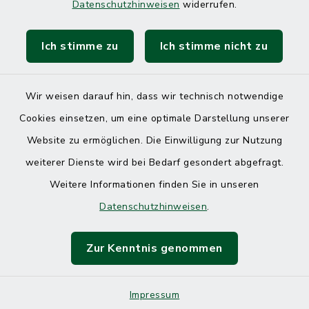
Datenschutzhinweisen
widerrufen.
Ich stimme zu
Ich stimme nicht zu
Kontakt
Barrierefreiheit
Wir weisen darauf hin, dass wir technisch notwendige
Cookies einsetzen, um eine optimale Darstellung unserer
Datenschutz
Website zu ermöglichen. Die Einwilligung zur Nutzung
Impressum
weiterer Dienste wird bei Bedarf gesondert abgefragt.
Weitere Informationen finden Sie in unseren
Sitemap
Datenschutzhinweisen
.
Cookie-Einstellungen
Zur Kenntnis genommen
Impressum