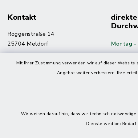
Kontakt
direkte
Durchw
Roggenstraße 14
25704 Meldorf
Montag -
04832 6065-0
Mit Ihrer Zustimmung verwenden wir auf dieser Website s
Freitag
04832 6065-215
Angebot weiter verbessern. Ihre erteil
info@mitteldithmarschen.de
Online-
Amt Mitteldithmarschen
Haben Sie
Wir weisen darauf hin, dass wir technisch notwendige 
keinen ze
Dienste wird bei Bedarf
Telefonn