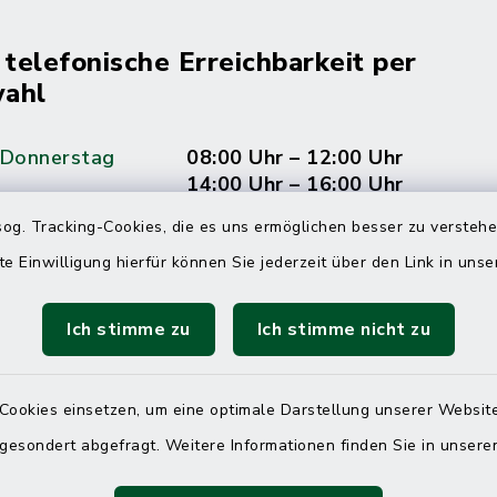
 telefonische Erreichbarkeit per
ahl
 Donnerstag
08:00 Uhr – 12:00 Uhr
14:00 Uhr – 16:00 Uhr
og. Tracking-Cookies, die es uns ermöglichen besser zu versteh
08:00 Uhr – 12:00 Uhr
te Einwilligung hierfür können Sie jederzeit über den Link in uns
Ich stimme zu
Ich stimme nicht zu
Terminvereinbarung
 ein dringendes Anliegen, finden aber online
Cookies einsetzen, um eine optimale Darstellung unserer Website
itnahen Termin? Rufen Sie uns gerne unter der
 gesondert abgefragt. Weitere Informationen finden Sie in unser
ummer 04832 6065 0 an!