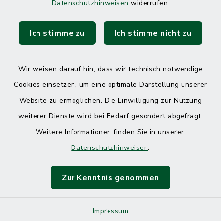
Datenschutzhinweisen
widerrufen.
Ich stimme zu
Ich stimme nicht zu
Kontakt
Barrierefreiheit
Wir weisen darauf hin, dass wir technisch notwendige
Cookies einsetzen, um eine optimale Darstellung unserer
Datenschutz
Website zu ermöglichen. Die Einwilligung zur Nutzung
Impressum
weiterer Dienste wird bei Bedarf gesondert abgefragt.
Weitere Informationen finden Sie in unseren
Sitemap
Datenschutzhinweisen
.
Cookie-Einstellungen
Zur Kenntnis genommen
Impressum