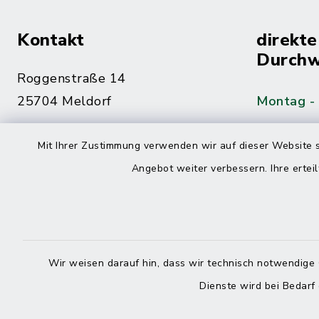
Kontakt
direkte
Durchw
Roggenstraße 14
25704 Meldorf
Montag -
04832 6065-0
Mit Ihrer Zustimmung verwenden wir auf dieser Website s
Freitag
04832 6065-215
Angebot weiter verbessern. Ihre erteil
info@mitteldithmarschen.de
Online-
Amt Mitteldithmarschen
Haben Sie
Wir weisen darauf hin, dass wir technisch notwendige 
keinen ze
Dienste wird bei Bedarf
Telefonn