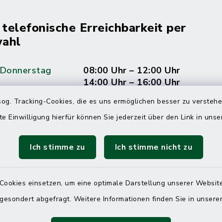
 telefonische Erreichbarkeit per
ahl
 Donnerstag
08:00 Uhr – 12:00 Uhr
14:00 Uhr – 16:00 Uhr
og. Tracking-Cookies, die es uns ermöglichen besser zu versteh
08:00 Uhr – 12:00 Uhr
te Einwilligung hierfür können Sie jederzeit über den Link in uns
Ich stimme zu
Ich stimme nicht zu
Terminvereinbarung
 ein dringendes Anliegen, finden aber online
Cookies einsetzen, um eine optimale Darstellung unserer Website
itnahen Termin? Rufen Sie uns gerne unter der
 gesondert abgefragt. Weitere Informationen finden Sie in unser
ummer 04832 6065 0 an!